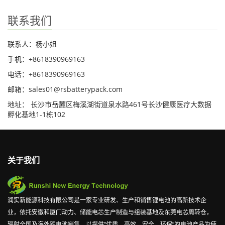
联系我们
联系人：杨小姐
手机：+8618390969163
电话：+8618390969163
邮箱：sales01@rsbatterypack.com
地址： 长沙市岳麓区梅溪湖街道泉水路461号长沙健康医疗大数据
孵化基地1-1栋102
关于我们
润实新能源科技有限公司是一家专业研发、生产和销售锂电池的高新技术企
业，依托安徽和厦门动力、储能电芯生产制造与组装基地及东莞电芯周转仓，
辐射全国及海外锂电池销售。以提供“优质、高效、安全、环保”的电池产品为使