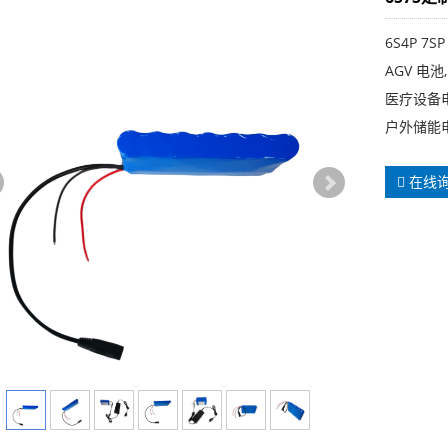
6S4P 7
AGV 电
医疗设备
户外储能
在线