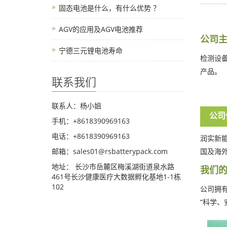
固态电池是什么，有什么优势 ？
AGV的应用及AGV电池推荐
公司
宁德三元锂电池寿命
检测设
产品。
联系我们
联系人：杨小姐
公司
手机：+8618390969163
电话：+8618390969163
润实新
邮箱：sales01@rsbatterypack.com
国及海
地址： 长沙市岳麓区梅溪湖街道泉水路
我们
461号长沙健康医疗大数据孵化基地1-1栋
102
公司拥
“科学、