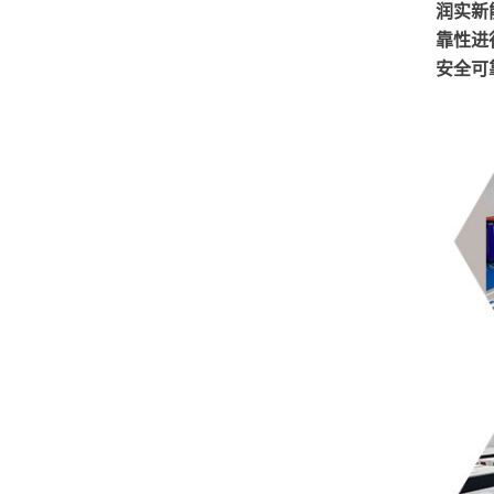
润实新
靠性进
安全可