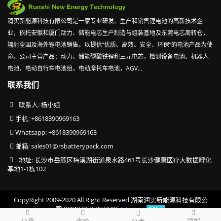
润实新能源科技有限公司是一家专业研发、生产和销售锂电池的高新技术企
业，依托安徽和厦门动力、储能电芯生产制造与组装基地及东莞电芯周转仓，
辐射全国及海外锂电池销售。以提供“优质、高效、安全、环保”的电池产品为使
命。公司主营产品：动力、储能磷酸铁锂和三元电芯，检测设备电池、机器人
电池，电动自行车电池组，电动摩托车电池，AGV...
联系我们
联系人: 杨小姐
手机: +8618390969163
Whatsapp: +8618390969163
邮箱:
sales01@rsbatterypack.com
地址: 长沙市岳麓区梅溪湖街道泉水路461号长沙健康医疗大数据孵化
基地1-1栋102
CopyRight 2009-2020 All Right Reserved 湖南润实新能源科技有限公
司
POWERED BY YUKE
Sitemap
51La