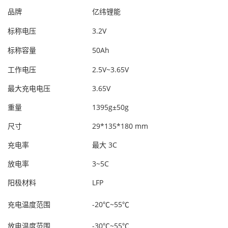
品牌
亿纬锂能
标称电压
3.2V
标称容量
50Ah
工作电压
2.5V~3.65V
最大充电电压
3.65V
重量
1395g±50g
尺寸
29*135*180 mm
充电率
最大 3C
放电率
3~5C
阳极材料
LFP
充电温度范围
-20℃~55℃
放电温度范围
-30℃~55℃